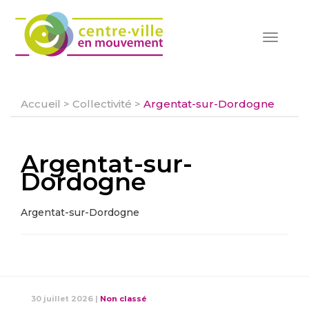
Toggle
navigat
Accueil
>
Collectivité
>
Argentat-sur-Dordogne
Argentat-sur-
Dordogne
Argentat-sur-Dordogne
30 juillet 2026
|
Non classé