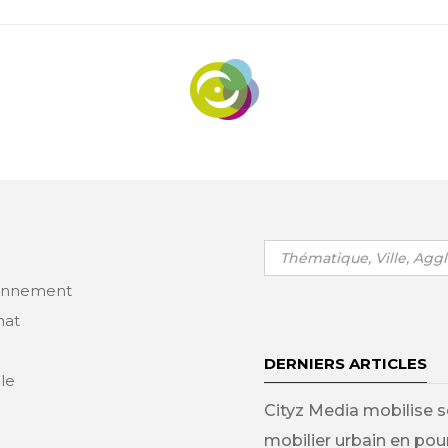
Rechercher
:
ronnement
nat
DERNIERS ARTICLES
lle
Cityz Media mobilise s
mobilier urbain en po