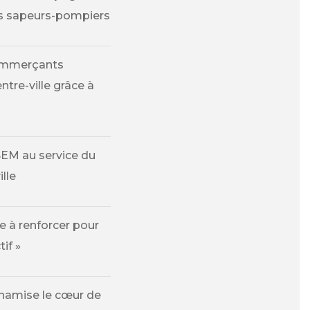
des sapeurs-pompiers
commerçants
tre-ville grâce à
SEM au service du
lle
 à renforcer pour
tif »
ynamise le cœur de