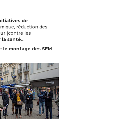
nitiatives de
rmique, réduction des
eur
(contre les
 la santé
…
e le montage des SEM
.