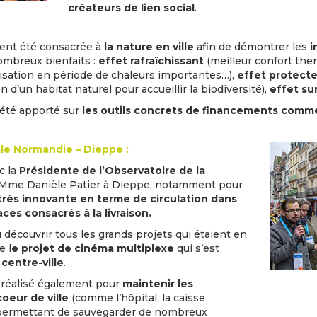
créateurs de lien social
.
ent été consacrée à
la nature en ville
afin de démontrer les
i
ombreux bienfaits :
effet rafraîchissant
(meilleur confort the
sation en période de chaleurs importantes…),
effet protect
 d’un habitat naturel pour accueillir la biodiversité),
effet sur
 été apporté sur
les outils concrets de financements comm
e Normandie – Dieppe :
c la
Présidente de l’Observatoire de la
 Mme Danièle Patier à Dieppe, notamment pour
 très innovante en terme de circulation dans
ces consacrés à la livraison.
écouvrir tous les grands projets qui étaient en
e l
e projet de cinéma multiplexe
qui s’est
centre-ville
.
é réalisé également pour
maintenir les
oeur de ville
(comme l’hôpital, la caisse
) permettant de sauvegarder de nombreux