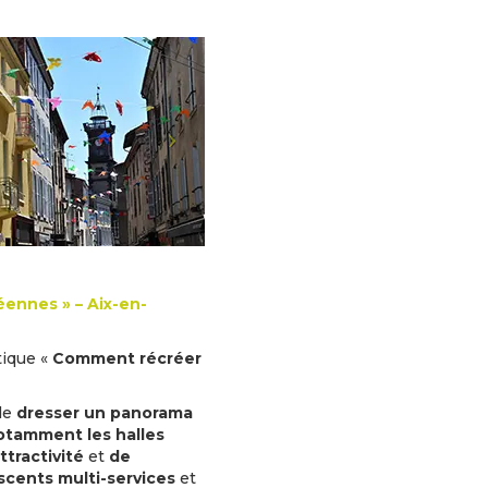
éennes » – Aix-en-
tique «
Comment récréer
de
dresser un panorama
otamment les halles
ttractivité
et
de
scents multi-services
et