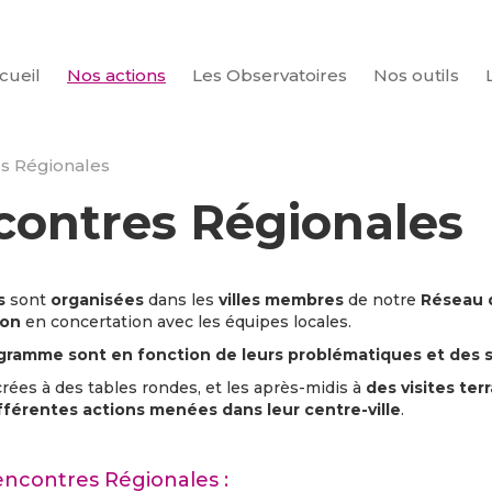
cueil
Nos actions
Les Observatoires
Nos outils
CHERCHER
s Régionales
contres Régionales
s
sont
organisées
dans les
villes membres
de notre
Réseau d
ion
en concertation avec les équipes locales.
ramme sont en fonction de leurs problématiques et des spé
ées à des tables rondes, et les après-midis à
des visites ter
fférentes actions menées dans leur centre-ville
.
ncontres Régionales :