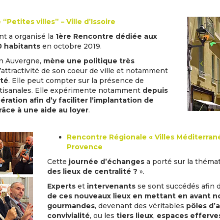
Petites villes” – Ville d’Issoire
t a organisé la
1ère Rencontre dédiée aux
0 habitants
en octobre 2019.
en Auvergne,
mène une politique très
’attractivité de son coeur de ville et notamment
té
. Elle peut compter sur la présence de
tisanales. Elle expérimente notamment
depuis
ation afin d’y faciliter l’implantation de
râce à une
aide au loyer
.
Rencontre Régionale « Villes Méditerran
Provence
Cette
journée d’échanges
a porté sur la théma
des lieux de centralité ?
».
Experts
et
intervenants
se sont succédés afin 
de ces nouveaux lieux en mettant en avant n
gourmandes
, devenant des véritables
pôles d’a
convivialité
, ou les
tiers lieux
,
espaces efferve