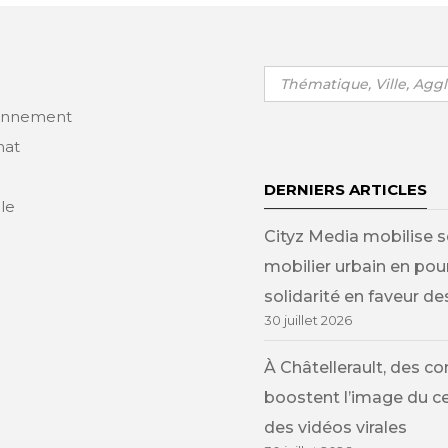
Rechercher
:
ronnement
nat
DERNIERS ARTICLES
lle
Cityz Media mobilise s
mobilier urbain en po
solidarité en faveur 
30 juillet 2026
À Châtellerault, des 
boostent l’image du cen
des vidéos virales