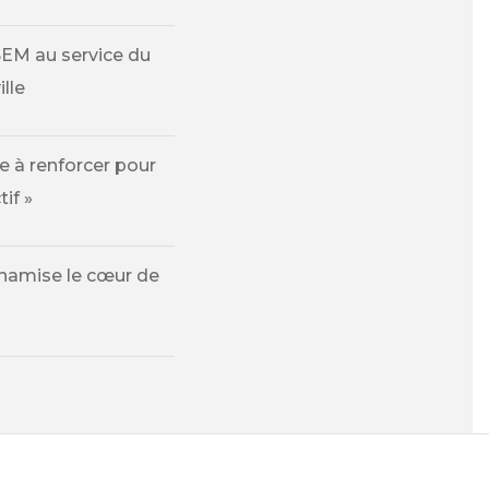
SEM au service du
lle
 à renforcer pour
tif »
ynamise le cœur de