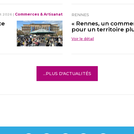
Commerces & Artisanat
et 2026
|
RENNES
ce
« Rennes, un commer
pour un territoire plu
Voir le détail
...PLUS D'ACTUALITÉS