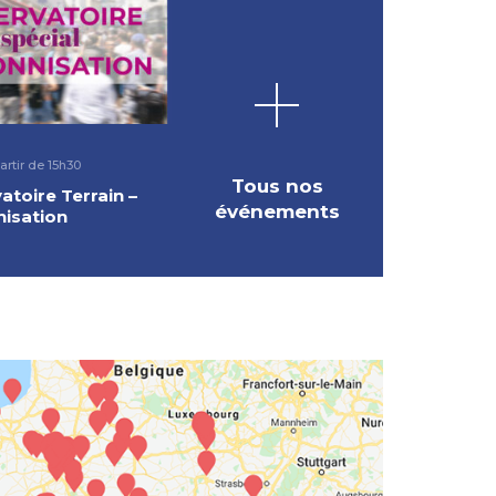
artir de 15h30
Tous nos
atoire Terrain –
événements
nisation