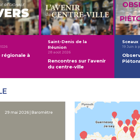
Saint-Denis de la
Sceaux
2026
19 Juin à p
Réunion
28 août 2026
 régionale à
Observ
Rencontres sur l’avenir
Piéton
du centre-ville
LE
29 mai 2026 | Baromètre