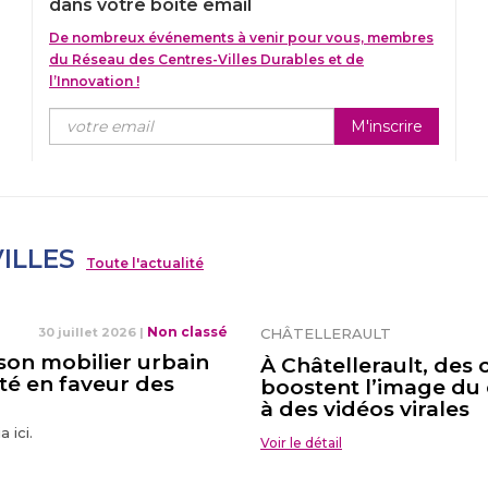
dans votre boîte email
De nombreux événements à venir pour vous, membres
du Réseau des Centres-Villes Durables et de
l’Innovation !
M'inscrire
ILLES
Toute l'actualité
Non classé
30 juillet 2026
|
CHÂTELLERAULT
 son mobilier urbain
À Châtellerault, de
té en faveur des
boostent l’image du 
à des vidéos virales
 ici.
Voir le détail