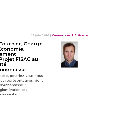
15 juin 2016
|
Commerces & Artisanat
Fournier, Chargé
Economie,
ement
Projet FISAC au
uté
Annemasse
chose, pourriez-vous nous
ues représentatives de la
 d’Annemasse ?
glomération est
présentant...