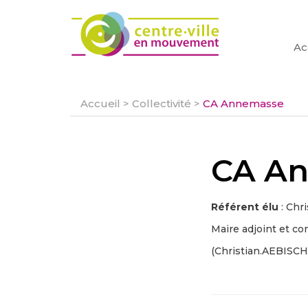
Ac
Accueil
>
Collectivité
>
CA Annemasse
CA A
Référent élu
: Chr
Maire adjoint et c
(Christian.AEBISC