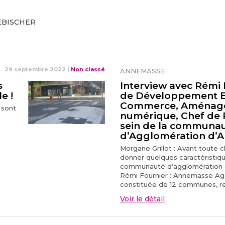
AEBISCHER
29 septembre 2022
|
Non classé
ANNEMASSE
s
Interview avec Rémi 
e !
de Développement 
Commerce, Aménag
 sont
numérique, Chef de 
sein de la communa
d’Agglomération d’
Morgane Grillot : Avant toute 
donner quelques caractéristiq
communauté d’agglomération
Rémi Fournier : Annemasse Ag
constituée de 12 communes, re
Voir le détail