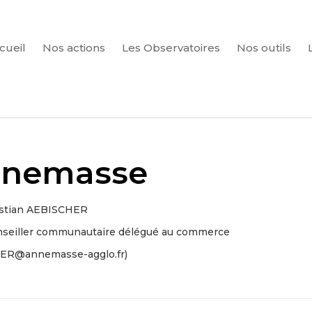
cueil
Nos actions
Les Observatoires
Nos outils
CHERCHER
nnemasse
istian AEBISCHER
onseiller communautaire délégué au commerce
HER@annemasse-agglo.fr)