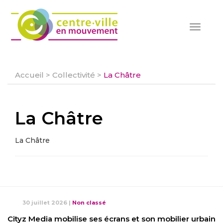
Toggle
navigat
Accueil
>
Collectivité
>
La Châtre
La Châtre
La Châtre
30 juillet 2026
|
Non classé
Cityz Media mobilise ses écrans et son mobilier urbain