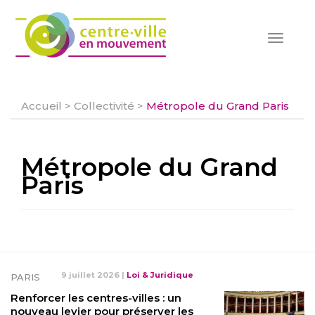
Toggle
navigat
Accueil
>
Collectivité
>
Métropole du Grand Paris
Métropole du Grand
Paris
9 juillet 2026
|
Loi & Juridique
PARIS
Renforcer les centres-villes : un
nouveau levier pour préserver les