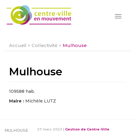
Toggle
navigat
Accueil
>
Collectivité
>
Mulhouse
Mulhouse
109588 hab.
Maire :
Michèle LUTZ
27 mars 2023
|
Gestion de Centre-Ville
MULHOUSE