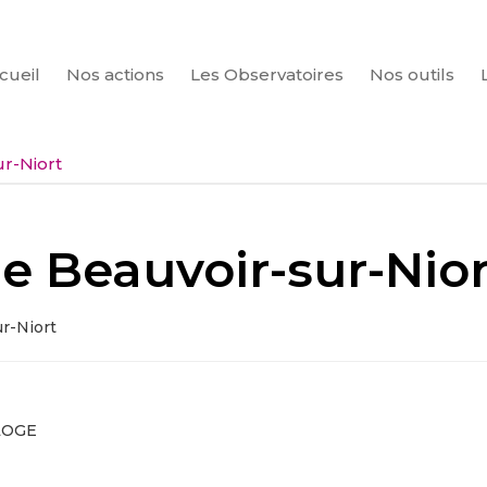
cueil
Nos actions
Les Observatoires
Nos outils
CHERCHER
ur-Niort
de Beauvoir-sur-Nio
ur-Niort
LOGE