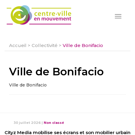
Toggle
navigat
Accueil
>
Collectivité
>
Ville de Bonifacio
Ville de Bonifacio
Ville de Bonifacio
30 juillet 2026
|
Non classé
Cityz Media mobilise ses écrans et son mobilier urbain