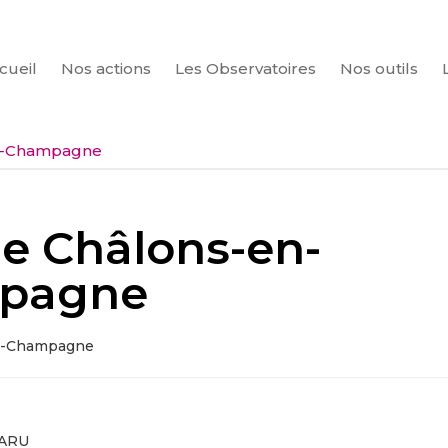
cueil
Nos actions
Les Observatoires
Nos outils
CHERCHER
en-Champagne
de Châlons-en-
pagne
en-Champagne
PARU