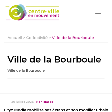
Toggle
navigat
Accueil
>
Collectivité
>
Ville de la Bourboule
Ville de la Bourboule
Ville de la Bourboule
30 juillet 2026
|
Non classé
Cityz Media mobilise ses écrans et son mobilier urbain