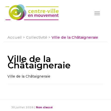
Toggle
navigat
Accueil
>
Collectivité
>
Ville de la Châtaigneraie
Ville de la
Châtaigneraie
Ville de la Châtaigneraie
30 juillet 2026
|
Non classé