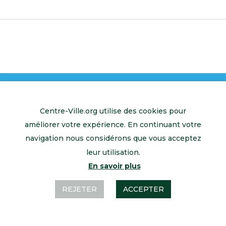
Centre-Ville.org utilise des cookies pour
améliorer votre expérience. En continuant votre
Retour à l’accueil
Mentions légales
Contactez-nous
navigation nous considérons que vous acceptez
leur utilisation.
En savoir plus
REJETER
ACCEPTER