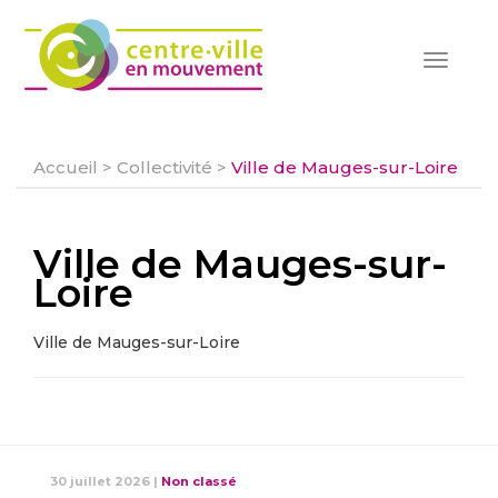
Toggle
navigat
Accueil
>
Collectivité
>
Ville de Mauges-sur-Loire
Ville de Mauges-sur-
Loire
Ville de Mauges-sur-Loire
30 juillet 2026
|
Non classé