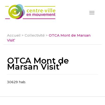
Toggle
navigat
Accueil
>
Collectivité
>
OTCA Mont de Marsan
Visit’
OTCA Mont de
Marsan Visit’
30629 hab.