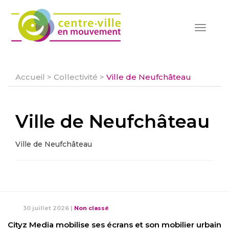
Toggle
navigat
Accueil
>
Collectivité
>
Ville de Neufchâteau
Ville de Neufchâteau
Ville de Neufchâteau
30 juillet 2026
|
Non classé
Cityz Media mobilise ses écrans et son mobilier urbain