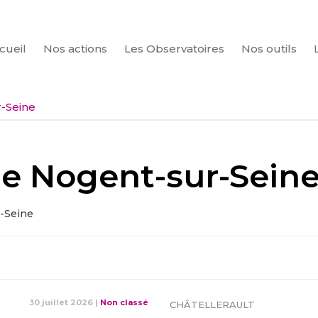
cueil
Nos actions
Les Observatoires
Nos outils
CHERCHER
r-Seine
 de Nogent-sur-Sein
r-Seine
30 juillet 2026
|
Non classé
CHÂTELLERAULT