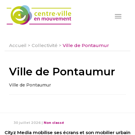
Toggle
navigat
Accueil
>
Collectivité
>
Ville de Pontaumur
Ville de Pontaumur
Ville de Pontaumur
30 juillet 2026
|
Non classé
Cityz Media mobilise ses écrans et son mobilier urbain