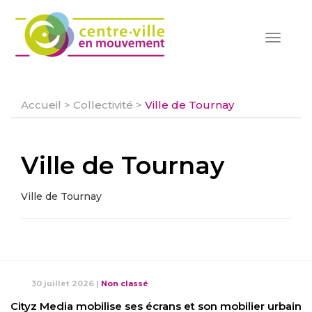
Toggle
navigat
Accueil
>
Collectivité
>
Ville de Tournay
Ville de Tournay
Ville de Tournay
30 juillet 2026
|
Non classé
Cityz Media mobilise ses écrans et son mobilier urbain