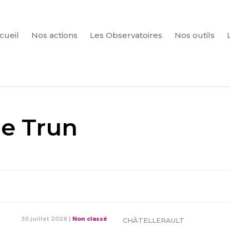
cueil
Nos actions
Les Observatoires
Nos outils
CHERCHER
de Trun
30 juillet 2026
|
Non classé
CHÂTELLERAULT