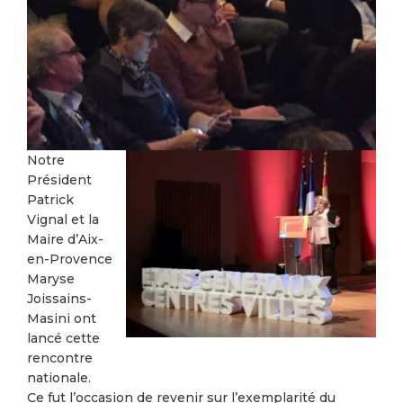
Notre
Président
Patrick
Vignal et la
Maire d’Aix-
en-Provence
Maryse
Joissains-
Masini ont
lancé cette
rencontre
nationale.
Ce fut l’occasion de revenir sur l’exemplarité du