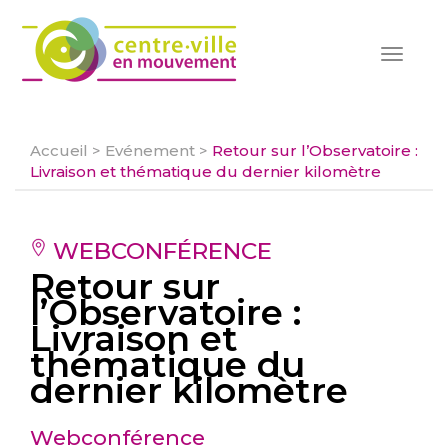
Toggle
navigat
Accueil
>
Evénement
>
Retour sur l’Observatoire :
Livraison et thématique du dernier kilomètre
WEBCONFÉRENCE
Retour sur
l’Observatoire :
Livraison et
thématique du
dernier kilomètre
Webconférence