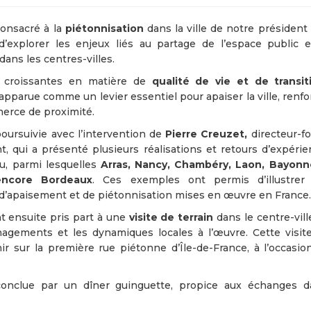
consacré à la
piétonnisation
dans la ville de notre président
’explorer les enjeux liés au partage de l’espace public e
dans les centres-villes.
s croissantes en matière de
qualité de vie et de transi
apparue comme un levier essentiel pour apaiser la ville, renfor
merce de proximité.
poursuivie avec l’intervention de
Pierre Creuzet,
directeur-f
, qui a présenté plusieurs réalisations et retours d’expérien
, parmi lesquelles
Arras, Nancy, Chambéry, Laon, Bayonn
encore Bordeaux
. Ces exemples ont permis d’illustrer
 d’apaisement et de piétonnisation mises en œuvre en France.
nt ensuite pris part à une
visite de terrain
dans le centre-vill
nagements et les dynamiques locales à l’œuvre. Cette visi
nir sur la première rue piétonne d’Île-de-France, à l’occasi
 conclue par un dîner guinguette, propice aux échanges 