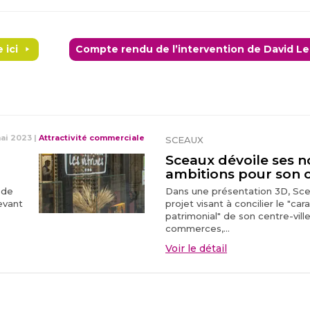
 ici
Compte rendu de l’intervention de David Les
ai 2023
|
Attractivité commerciale
SCEAUX
Sceaux dévoile ses n
ambitions pour son co
 de
Dans une présentation 3D, Sc
evant
projet visant à concilier le "ca
patrimonial" de son centre-vil
commerces,...
Voir le détail