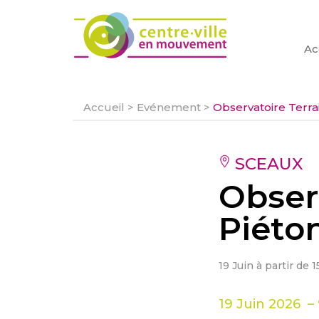
Ac
Accueil
>
Evénement
>
Observatoire Terrai
SCEAUX
Observ
Piéto
19 Juin à partir de 
19 Juin 2026 –