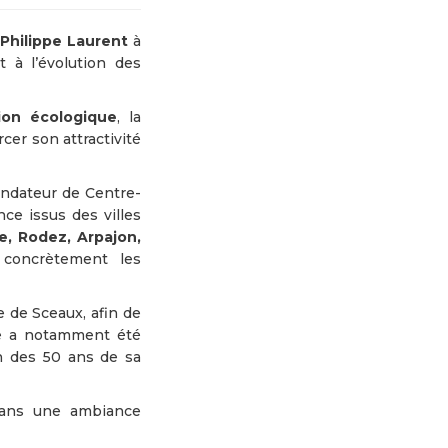
Philippe Laurent
à
t à l’évolution des
tion écologique
, la
cer son attractivité
ondateur de Centre-
ce issus des villes
e, Rodez, Arpajon,
 concrètement les
e de Sceaux, afin de
te a notamment été
on des 50 ans de sa
dans une ambiance