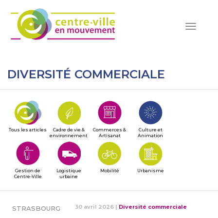
Toggle
navigat
DIVERSITÉ COMMERCIALE
Tous les articles
Cadre de vie &
Commerces &
Culture et
environnement
Artisanat
Animation
Gestion de
Logistique
Mobilité
Urbanisme
Centre-Ville
urbaine
30 avril 2026
|
Diversité commerciale
STRASBOURG