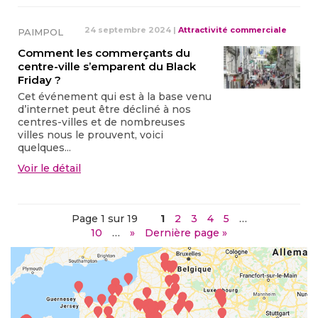
24 septembre 2024
|
Attractivité commerciale
PAIMPOL
Comment les commerçants du
centre-ville s’emparent du Black
Friday ?
Cet événement qui est à la base venu
d’internet peut être décliné à nos
centres-villes et de nombreuses
villes nous le prouvent, voici
quelques...
Voir le détail
Page 1 sur 19
1
2
3
4
5
…
10
…
»
Dernière page »