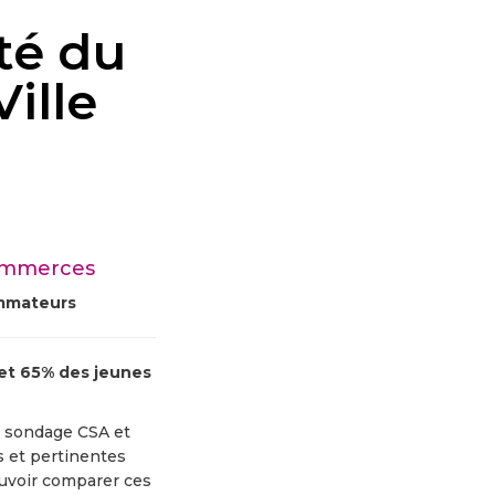
té du
ille
Commerces
ommateurs
 et 65% des jeunes
e sondage CSA et
s et pertinentes
pouvoir comparer ces