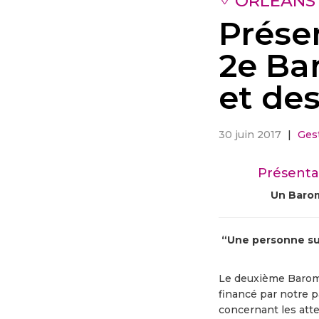
ORLÉANS
Présen
2e Ba
et de
30 juin 2017
|
Gest
Présenta
Un Barom
“Une personne sur
Le deuxième Baromè
financé par notre 
concernant les atte