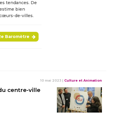
des tendances. De
’estime bien
 cœurs-de-villes.
 2e Baromètre
10 mai 2023
|
Culture et Animation
u centre-ville