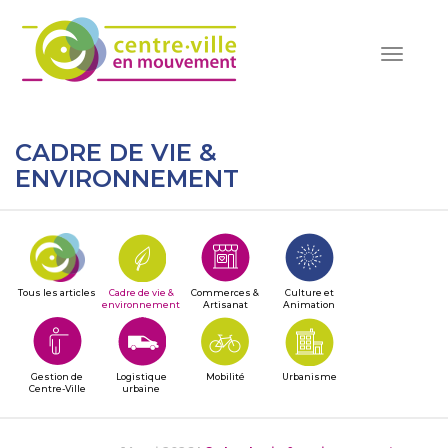
Toggle
navigat
CADRE DE VIE &
ENVIRONNEMENT
Tous les articles
Cadre de vie &
Commerces &
Culture et
environnement
Artisanat
Animation
Gestion de
Logistique
Mobilité
Urbanisme
Centre-Ville
urbaine