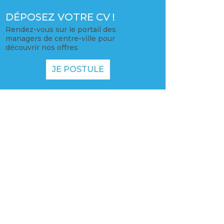
DÉPOSEZ VOTRE CV !
Rendez-vous sur le portail des
managers de centre-ville pour
découvrir nos offres
JE POSTULE