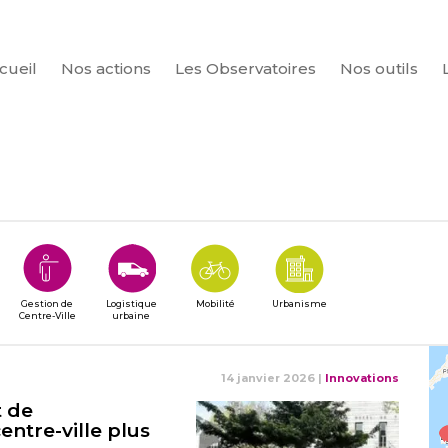
cueil
Nos actions
Les Observatoires
Nos outils
CHERCHER
Gestion de
Logistique
Mobilité
Urbanisme
Centre-Ville
urbaine
14 janvier 2026
|
Innovations
t de
ntre-ville plus