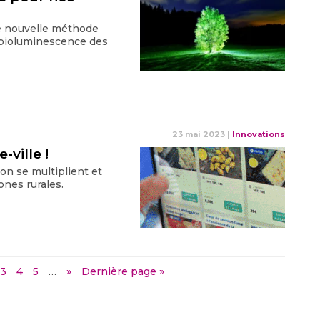
e nouvelle méthode
la bioluminescence des
23 mai 2023
|
Innovations
-ville !
son se multiplient et
ones rurales.
3
4
5
…
»
Dernière page »