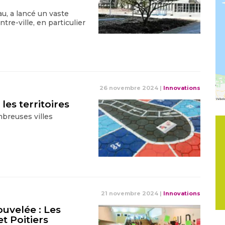
u, a lancé un vaste
re-ville, en particulier
26 novembre 2024
|
Innovations
les territoires
breuses villes
21 novembre 2024
|
Innovations
uvelée : Les
t Poitiers