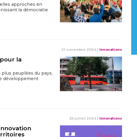
velles approches en
nissant la démocratie
21 novembre 2024
|
Innovations
 pour la
es plus peuplées du pays,
 le développement
25 juillet 2024
|
Innovations
’innovation
rritoires