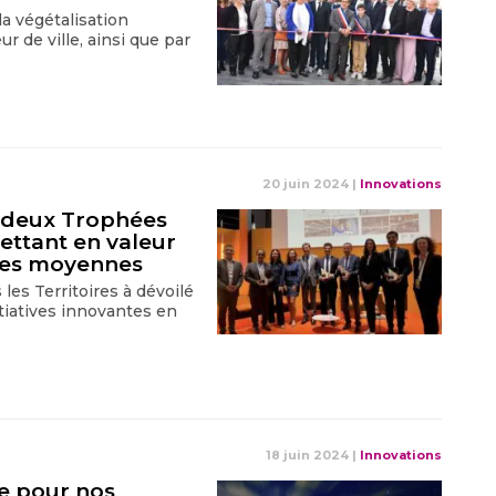
a végétalisation
 de ville, ainsi que par
20 juin 2024
|
Innovations
e deux Trophées
ttant en valeur
lles moyennes
es Territoires à dévoilé
itiatives innovantes en
18 juin 2024
|
Innovations
re pour nos