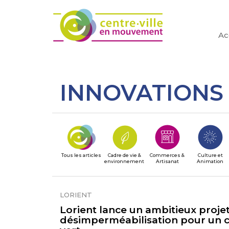
Ac
INNOVATIONS
Tous les articles
Cadre de vie &
Commerces &
Culture et
environnement
Artisanat
Animation
LORIENT
Lorient lance un ambitieux proje
désimperméabilisation pour un ce