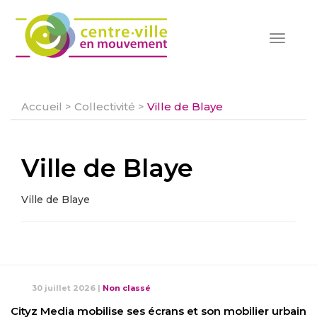
Toggle
navigat
Accueil
>
Collectivité
>
Ville de Blaye
Ville de Blaye
Ville de Blaye
30 juillet 2026
|
Non classé
Cityz Media mobilise ses écrans et son mobilier urbain