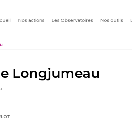
cueil
Nos actions
Les Observatoires
Nos outils
CHERCHER
au
 de Longjumeau
u
ELOT