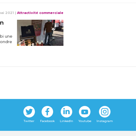
mai 2021
|
Attractivité commerciale
on
ubi une
pondre