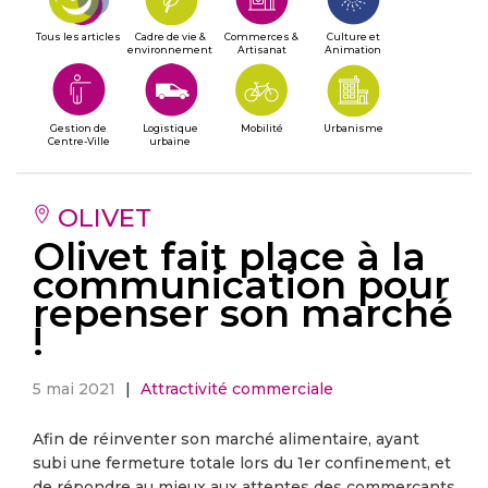
Tous les articles
Cadre de vie &
Commerces &
Culture et
environnement
Artisanat
Animation
Gestion de
Logistique
Mobilité
Urbanisme
Centre-Ville
urbaine
OLIVET
Olivet fait place à la
communication pour
repenser son marché
!
5 mai 2021
|
Attractivité commerciale
Afin de réinventer son marché alimentaire, ayant
subi une fermeture totale lors du 1er confinement, et
de répondre au mieux aux attentes des commerçants