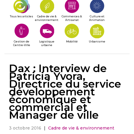
Tous les articles
Cadre de vie &
Commerces &
Culture et
environnement
Artisanat
Animation
Gestion de
Logistique
Mobilité
Urbanisme
Centre-Ville
urbaine
Dax : Interview de
Patricia Yvora,
Directrice du service
développement
économique et
commercial et
Manager de ville
3 octobre 2016
|
Cadre de vie & environnement