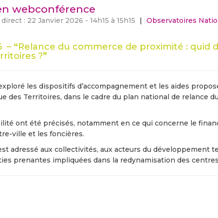
en webconférence
rect : 22 Janvier 2026 - 14h15 à 15h15
|
Observatoires Nati
6 –
“
Relance du commerce de proximité : quid de
ritoires ?
”
exploré les dispositifs d’accompagnement et les aides propos
ue des Territoires, dans le cadre du plan national de relance
ibilité ont été précisés, notamment en ce qui concerne le fin
e-ville et les foncières.
est adressé aux collectivités, aux acteurs du développement terr
ies prenantes impliquées dans la redynamisation des centres-