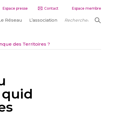
Espace presse
Contact
Espace membre
Le Réseau
L’association
nque des Territoires ?
u
 quid
es