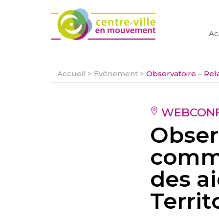
Ac
Accueil
>
Evénement
>
Observatoire – Rel
WEBCONF
Obser
comme
des a
Territ