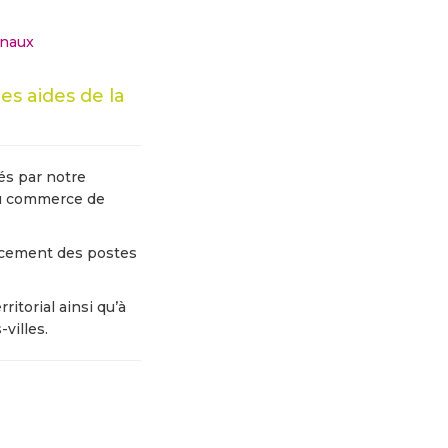
onaux
s aides de la
és par notre
 du commerce de
ancement des postes
itorial ainsi qu’à
villes.