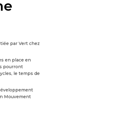
he
tiée par Vert chez
es en place en
us pourront
cycles, le temps de
e développement
e en Mouvement