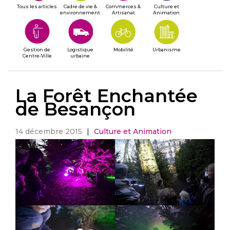
Tous les articles
Cadre de vie &
Commerces &
Culture et
environnement
Artisanat
Animation
Gestion de
Logistique
Mobilité
Urbanisme
Centre-Ville
urbaine
La Forêt Enchantée
de Besançon
14 décembre 2015
|
Culture et Animation