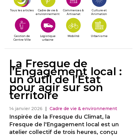
Tous les articles
Cadre de vie &
Commerces &
Culture et
environnement
Artisanat
Animation
Gestion de
Logistique
Mobilité
Urbanisme
Centre-Ville
urbaine
La Fresque de
l’Engagement local :
un outil de l’État
pour agir sur son
territoire
14 janvier 2026
|
Cadre de vie & environnement
Inspirée de la Fresque du Climat, la
Fresque de l'Engagement local est un
atelier collectif de trois heures, conçu