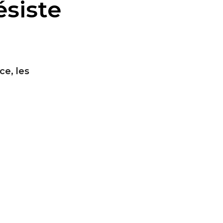
siste
e, les