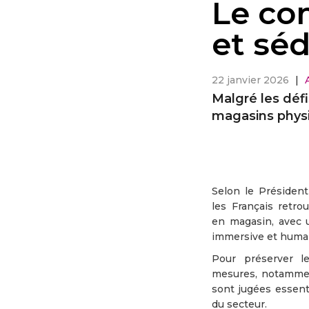
Le co
et séd
22 janvier 2026
|
Malgré les déf
magasins physi
Selon le Président
les Français retro
en magasin, avec 
immersive et huma
Pour préserver l
mesures, notammen
sont jugées essent
du secteur.