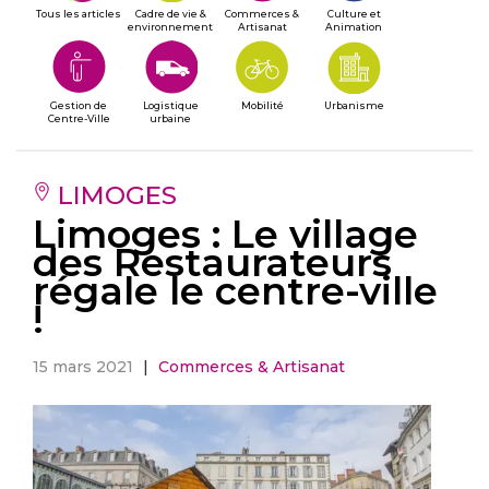
Tous les articles
Cadre de vie &
Commerces &
Culture et
environnement
Artisanat
Animation
Gestion de
Logistique
Mobilité
Urbanisme
Centre-Ville
urbaine
LIMOGES
Limoges : Le village
des Restaurateurs
régale le centre-ville
!
15 mars 2021
|
Commerces & Artisanat