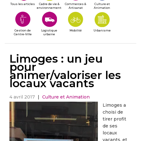
Tous les articles
Cadre de vie &
Commerces &
Culture et
environnement
Artisanat
Animation
Gestion de
Logistique
Mobilité
Urbanisme
Centre-Ville
urbaine
Limoges : un jeu
pour
animer/valoriser les
locaux vacants
4 avril 2017
|
Culture et Animation
Limoges a
choisi de
tirer profit
de ses
locaux
vacants, et