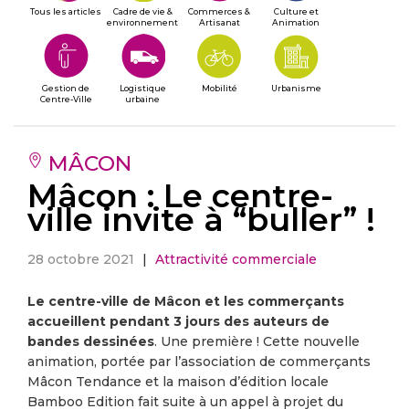
Tous les articles
Cadre de vie &
Commerces &
Culture et
environnement
Artisanat
Animation
Gestion de
Logistique
Mobilité
Urbanisme
Centre-Ville
urbaine
MÂCON
Mâcon : Le centre-
ville invite à “buller” !
28 octobre 2021
|
Attractivité commerciale
Le centre-ville de Mâcon et les commerçants
accueillent pendant 3 jours des auteurs de
bandes dessinées
. Une première ! Cette nouvelle
animation, portée par l’association de commerçants
Mâcon Tendance et la maison d’édition locale
Bamboo Edition fait suite à un appel à projet du