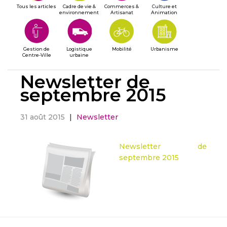
Tous les articles
Cadre de vie &
Commerces &
Culture et
environnement
Artisanat
Animation
Gestion de
Logistique
Mobilité
Urbanisme
Centre-Ville
urbaine
Newsletter de
septembre 2015
31 août 2015
|
Newsletter
Newsletter de
septembre 2015