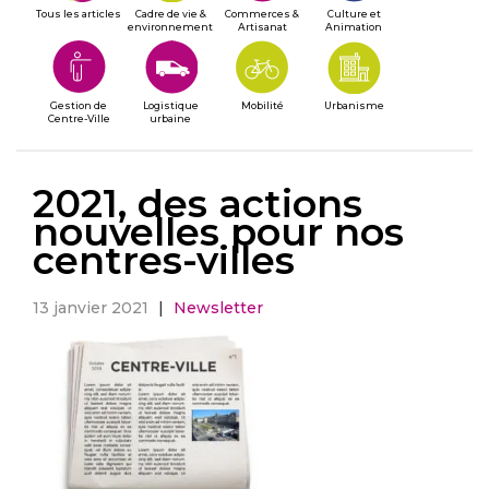
Tous les articles
Cadre de vie &
Commerces &
Culture et
environnement
Artisanat
Animation
Gestion de
Logistique
Mobilité
Urbanisme
Centre-Ville
urbaine
2021, des actions
nouvelles pour nos
centres-villes
13 janvier 2021
|
Newsletter