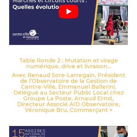
Table Ronde 2 : Mutation et virage
numérique, drive et livraison…
Avec Renaud Sore-Larregain, Président
de l’Observatoire de la Gestion de
Centre-Ville, Emmanuel Ballerini,
Délégué au Secteur Public Local chez
Groupe La Poste, Arnaud Ernst,
Directeur Associé AID Observatoire,
Véronique Bru, Commerçant +