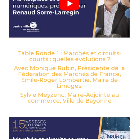
Table Ronde 1 : Marchés et circuits-
courts : quelles évolutions ?
Avec Monique Rubin, Présidente de la
Fédération des Marchés de France,
Emile-Roger Lombertie, Maire de
Limoges,
Sylvie Meyzenc, Maire-Adjointe au
commerce, Ville de Bayonne