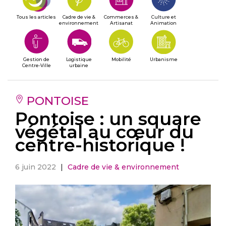
Tous les articles
Cadre de vie &
Commerces &
Culture et
environnement
Artisanat
Animation
Gestion de
Logistique
Mobilité
Urbanisme
Centre-Ville
urbaine
PONTOISE
Pontoise : un square
végétal au cœur du
centre-historique !
6 juin 2022
|
Cadre de vie & environnement