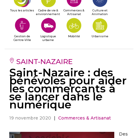
Tous les articles
Cadre de vie &
Commerces &
Culture et
environnement
Artisanat
Animation
Gestion de
Logistique
Mobilité
Urbanisme
Centre-Ville
urbaine
SAINT-NAZAIRE
Saint-Nazaire : des
bénévoles pour aider
les commerçants à
se lancer dans le
numérique
19 novembre 2020
|
Commerces & Artisanat
Des