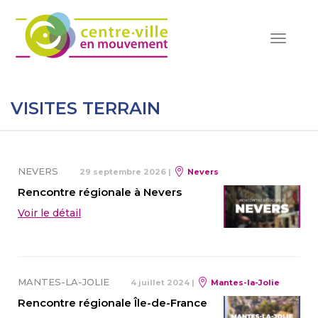
Toggle
navigat
VISITES TERRAIN
NEVERS
29 septembre 2026
|
Nevers
Rencontre régionale à Nevers
Voir le détail
MANTES-LA-JOLIE
4 juillet 2024
|
Mantes-la-Jolie
Rencontre régionale Île-de-France