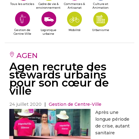
Tous les articles
Cadre de vie &
Commerces &
Culture et
environnement
Artisanat
Animation
Gestion de
Logistique
Mobilité
Urbanisme
Centre-Ville
urbaine
AGEN
Agen recrute des
stewards urbains
pour son cœur de
ville
24 juillet 2020
|
Gestion de Centre-Ville
Après une
longue période
de crise, autant
sanitaire