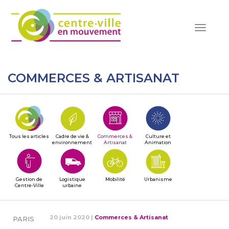
Toggle
navigat
COMMERCES & ARTISANAT
Tous les articles
Cadre de vie &
Commerces &
Culture et
environnement
Artisanat
Animation
Gestion de
Logistique
Mobilité
Urbanisme
Centre-Ville
urbaine
20 juin 2020
|
Commerces & Artisanat
PARIS