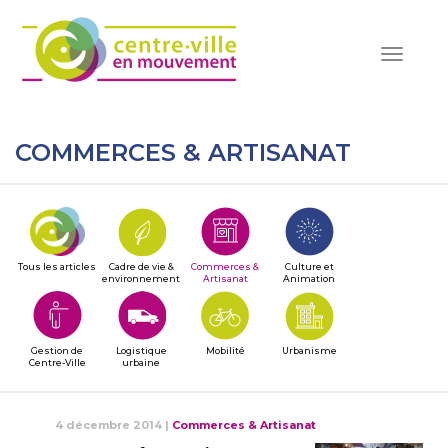
Toggle
navigat
COMMERCES & ARTISANAT
Tous les articles
Cadre de vie &
Commerces &
Culture et
environnement
Artisanat
Animation
Gestion de
Logistique
Mobilité
Urbanisme
Centre-Ville
urbaine
4 décembre 2014
|
Commerces & Artisanat